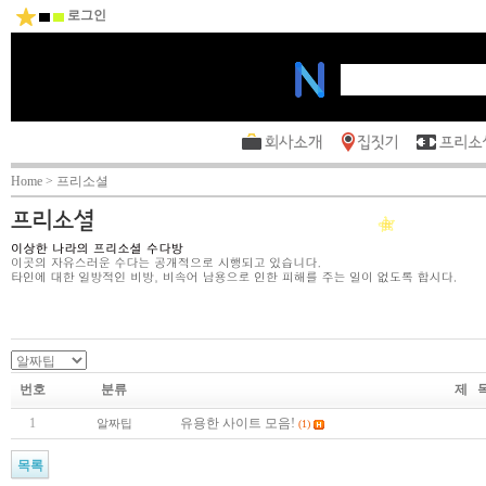
로그인
Home > 프리소셜
번호
분류
제 
1
유용한 사이트 모음!
알짜팁
(1)
목록