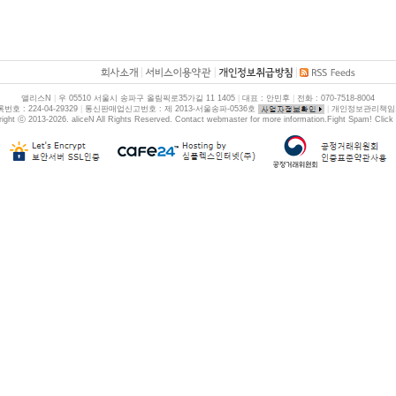
|
|
|
앨리스N
|
우 05510 서울시 송파구 올림픽로35가길 11 1405
|
대표 : 안민후
|
전화 : 070-7518-8004
호 : 224-04-29329
|
통신판매업신고번호 : 제 2013-서울송파-0536호
|
개인정보관리책임자
ight ⓒ 2013-2026. aliceN All Rights Reserved. Contact
webmaster
for more information.
Fight Spam! Click