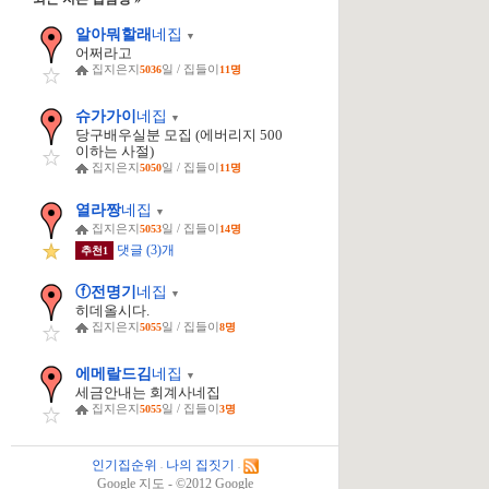
알아뭐할래
네집
▼
어쩌라고
집지은지
일
/ 집들이
5036
11명
슈가가이
네집
▼
당구배우실분 모집 (에버리지 500
이하는 사절)
집지은지
일
/ 집들이
5050
11명
열라짱
네집
▼
집지은지
일
/ 집들이
5053
14명
댓글 (3)개
추천1
ⓕ전명기
네집
▼
히데올시다.
집지은지
일
/ 집들이
5055
8명
에메랄드김
네집
▼
세금안내는 회계사네집
집지은지
일
/ 집들이
5055
3명
인기집순위
나의 집짓기
-
-
Google 지도 - ©2012 Google