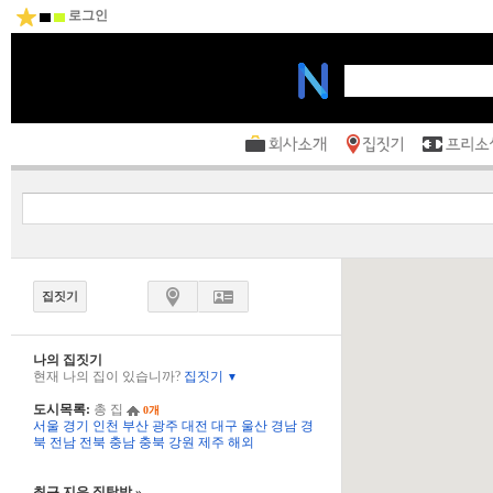
로그인
집짓기
나의 집짓기
현재 나의 집이 있습니까?
집짓기
▼
도시목록:
총 집
0개
서울
경기
인천
부산
광주
대전
대구
울산
경남
경
북
전남
전북
충남
충북
강원
제주
해외
최근 지은 집탐방 »