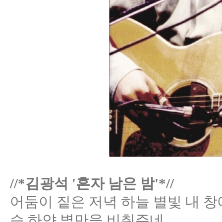
//*김광석 '혼자 남은 밤'*//
어둠이 짙은 저녁 하늘 별빛 내 창
습 하얀 별만을 비춰주네